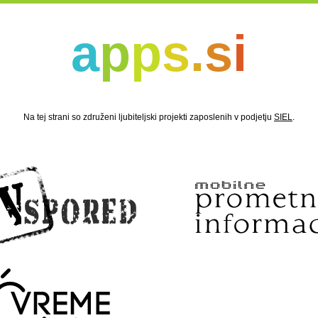
a
p
p
s
.
s
i
Na tej strani so združeni ljubiteljski projekti zaposlenih v podjetju
SIEL
.